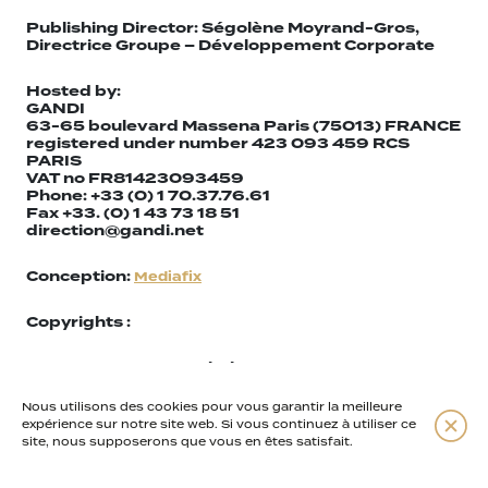
Publishing Director: Ségolène Moyrand-Gros,
Directrice Groupe – Développement Corporate
Hosted by:
GANDI
63-65 boulevard Massena Paris (75013) FRANCE
registered under number 423 093 459 RCS
PARIS
VAT no FR81423093459
Phone: +33 (0) 1 70.37.76.61
Fax +33. (0) 1 43 73 18 51
direction@gandi.net
Conception:
Mediafix
Copyrights :
• Homepage: ©La Mobylette Jaune
• Theme “plants”: ©La Mobylette Jaune
• Theme “pharmaceutical innovation” :
Nous utilisons des cookies pour vous garantir la meilleure
©Véronique Védrenne
expérience sur notre site web. Si vous continuez à utiliser ce
• Suppocire picture: ©Véronique Védrenne
site, nous supposerons que vous en êtes satisfait.
• Theme “research in botany and plant chemistry”:
©Createen Addict