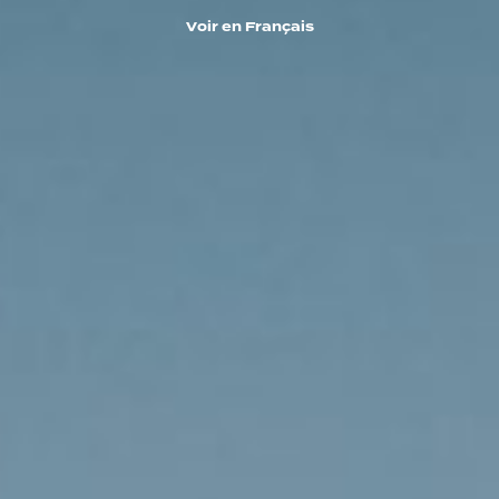
V
o
i
r
e
n
F
r
a
n
ç
a
i
s